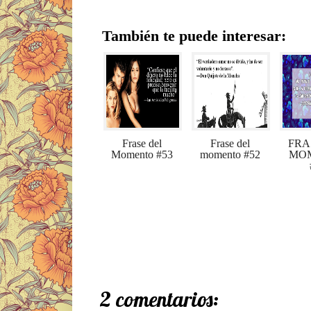
También te puede interesar:
Frase del
Frase del
FRA
Momento #53
momento #52
MO
2 comentarios: