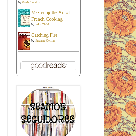
by
Grady Hendrix
Mastering the Art of
French Cooking
by
Julia Child
Catching Fire
by
Suzanne Collins