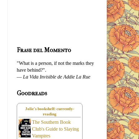
Frase del Momento
"What is a person, if not the marks they
have behind?".
—
La Vida Invisible de Addie La Rue
Goodreads
Jolie's bookshelf: currently-
reading
The Southern Book
Club's Guide to Slaying
Vampires