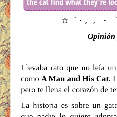
the cat find what they're lo
☆゜・。。・
Opinión 
Llevaba rato que no leía u
como
A Man and His Cat
. 
pero te llena el corazón de t
La historia es sobre un ga
que nadie lo quiere adopt