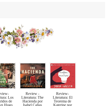
view-
Review -
Review-
atura: Los
Literatura: The
Literatura: El
ridos de
Hacienda por
Teorema de
yn Hugo
Isabel Cañas
Katerine por