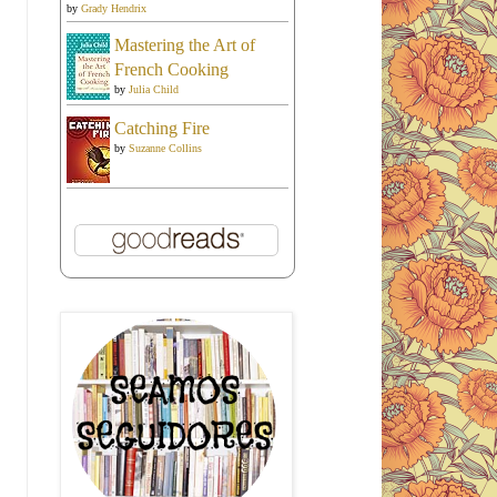
by
Grady Hendrix
Mastering the Art of
French Cooking
by
Julia Child
Catching Fire
by
Suzanne Collins