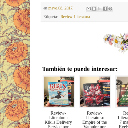
en
mayo 08, 2017
Etiquetas:
Review-Literatura
También te puede interesar:
Review-
Review-
Re
Literatura:
Literatura:
Liter
Kiki's Delivery
Empire of the
7 ma
Service por
Vampire por
Evel