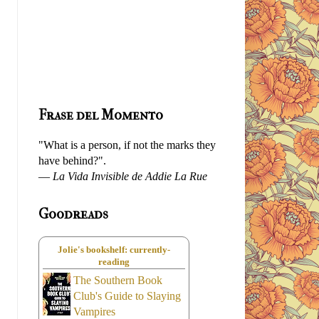
Frase del Momento
"What is a person, if not the marks they
have behind?".
—
La Vida Invisible de Addie La Rue
Goodreads
Jolie's bookshelf: currently-
reading
The Southern Book
Club's Guide to Slaying
Vampires