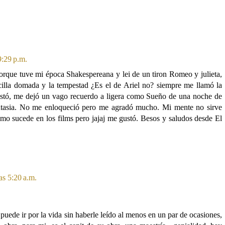
9:29 p.m.
orque tuve mi época Shakespereana y lei de un tiron Romeo y julieta,
cilla domada y la tempestad ¿Es el de Ariel no? siempre me llamó la
ustó, me dejó un vago recuerdo a ligera como Sueño de una noche de
ntasia. No me enloqueció pero me agradó mucho. Mi mente no sirve
omo sucede en los films pero jajaj me gustó. Besos y saludos desde El
as 5:20 a.m.
puede ir por la vida sin haberle leído al menos en un par de ocasiones,