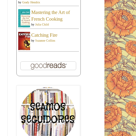
by
Grady Hendrix
Mastering the Art of
French Cooking
by
Julia Child
Catching Fire
by
Suzanne Collins