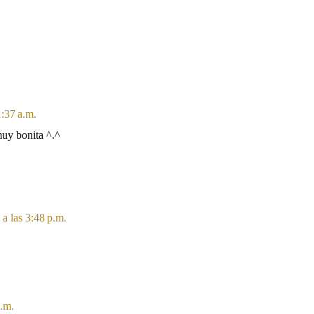
1:37 a.m.
muy bonita ^.^
a las 3:48 p.m.
p.m.