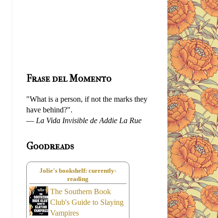
Frase del Momento
"What is a person, if not the marks they
have behind?".
—
La Vida Invisible de Addie La Rue
Goodreads
Jolie's bookshelf: currently-
reading
The Southern Book
Club's Guide to Slaying
Vampires