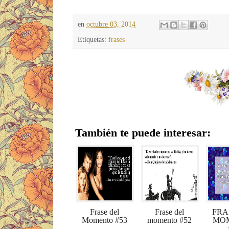
en
octubre 03, 2014
Etiquetas:
frases
También te puede interesar:
Frase del
Frase del
FRA
Momento #53
momento #52
MO