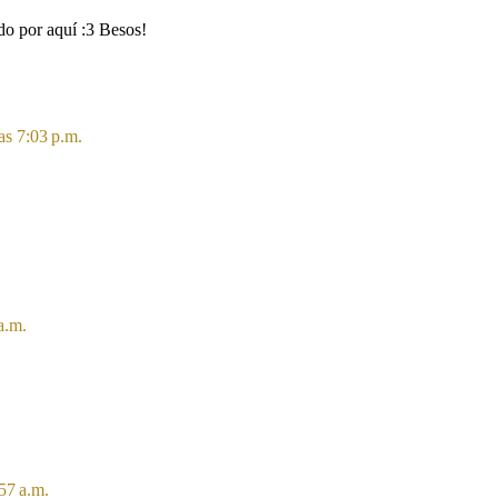
do por aquí :3 Besos!
as 7:03 p.m.
a.m.
57 a.m.