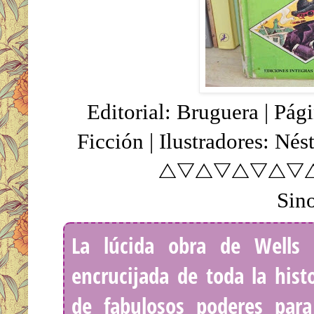
Editorial: Bruguera | Pág
Ficción | Ilustradores: Né
△▽△▽△▽△▽
Sino
La lúcida obra de Wells 
encrucijada de toda la hist
de fabulosos poderes para