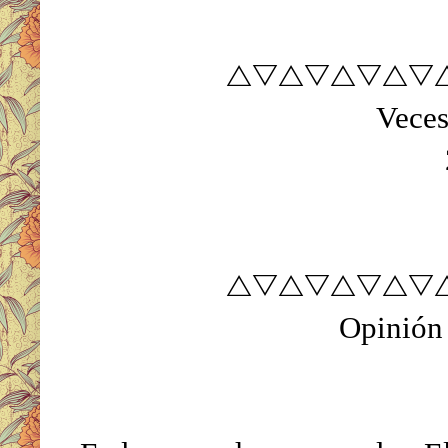
△▽△▽△▽△▽
Veces
△▽△▽△▽△▽
Opinión 